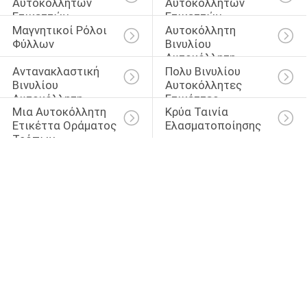
Αυτοκόλλητων 
Αυτοκόλλητων 
Ετικεττών
Ετικεττών 
Μαγνητικοί Ρόλοι 
Αυτοκόλλητη 
Πατωμάτων
Φύλλων
Βινυλίου 
Αυτοκόλλητη 
Αντανακλαστική 
Πολυ Βινυλίου 
Ετικέττα
Βινυλίου 
Αυτοκόλλητες 
Αυτοκόλλητη 
Ετικέττες 
Μια Αυτοκόλλητη 
Κρύα Ταινία 
Ετικέττα
Χρώματος
Ετικέττα Οράματος 
Ελασματοποίησης
Τρόπων