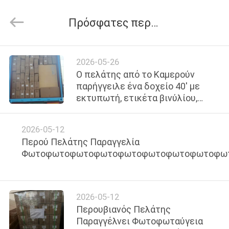
Wuxi
Flad
Ad
Πρόσφατες περιπτώσεις
Material
Co.,Ltd.
All
Rights
ΣΠΊΤΙ
Reserved.
2026-05-26
Ο πελάτης από το Καμερούν
ΠΡΟΪΌΝΤΑ
παρήγγειλε ένα δοχείο 40' με
εκτυπωτή, ετικέτα βινύλίου,
ρολό αλουμινίου, ταινία DTF PET,
ΣΧΕΤΙΚΆ
πλαστική σημαία PVC, οπτική
2026-05-12
οπτική, γκρι πίσω ταινία PET
ΜΕ
Περού Πελάτης Παραγγελία
ΕΜΆΣ
Φωτοφωτοφωτοφωτοφωτοφωτοφωτοφωτοφω
ΕΠΙΣΚΕΨΉ
2026-05-12
ΕΡΓΟΣΤΑΣΊΟΥ
Περουβιανός Πελάτης
Παραγγέλνει Φωτοφωταύγεια