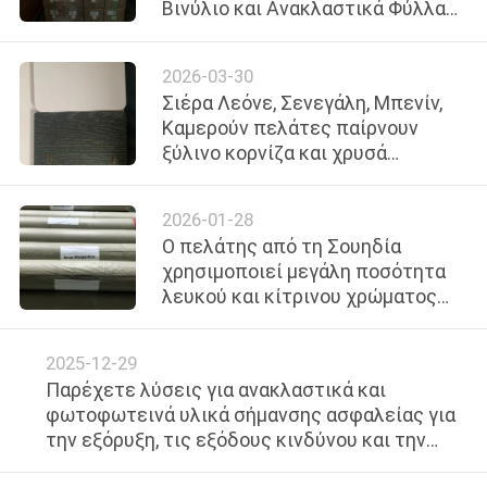
Βινύλιο και Ανακλαστικά Φύλλα
ΈΛΕΓΧΟΣ
Υψηλής Έντασης για Βελτιωμένη
ΠΟΙΌΤΗΤΑΣ
Ορατότητα τη Νύχτα
2026-03-30
Σιέρα Λεόνε, Σενεγάλη, Μπενίν,
ΕΠΙΚΟΙΝΩΝΉΣΤΕ
Καμερούν πελάτες παίρνουν
ξύλινο κορνίζα και χρυσά
ΜΑΖΊ
περιθώρια για δέσιμο άκρων
ΜΑΣ
2026-01-28
Ο πελάτης από τη Σουηδία
ΖΗΤΉΣΤΕ
χρησιμοποιεί μεγάλη ποσότητα
λευκού και κίτρινου χρώματος
ΜΙΑ
ανακλαστικού flex banner
ΠΡΟΣΦΟΡΆ
κυψελωτού σχήματος 500gsm
2025-12-29
Παρέχετε λύσεις για ανακλαστικά και
SITEMAP
φωτοφωτεινά υλικά σήμανσης ασφαλείας για
την εξόρυξη, τις εξόδους κινδύνου και την
εκκένωση έκτακτης ανάγκης στην αγορά του
PRIVACY