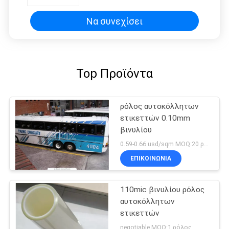
Να συνεχίσει
Top Προϊόντα
ρόλος αυτοκόλλητων
ετικεττών 0.10mm
βινυλίου
0.59-0.66 usd/sqm MOQ:20 ρόλοι
ΕΠΙΚΟΙΝΩΝΊΑ
110mic βινυλίου ρόλος
αυτοκόλλητων
ετικεττών
negotiable MOQ:1 ρόλος