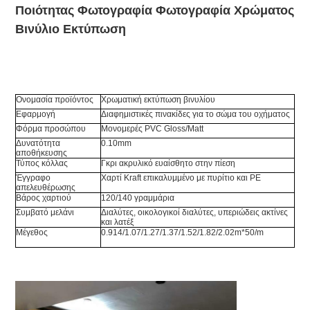
Ποιότητας Φωτογραφία Φωτογραφία Χρώματος
Βινύλιο Εκτύπωση
Ονομασία προϊόντος
Χρωματική εκτύπωση βινυλίου
Εφαρμογή
Διαφημιστικές πινακίδες για το σώμα του οχήματος
Φόρμα προσώπου
Μονομερές PVC Gloss/Matt
Δυνατότητα
0.10mm
αποθήκευσης
Τύπος κόλλας
Γκρι ακρυλικό ευαίσθητο στην πίεση
Έγγραφο
Χαρτί Kraft επικαλυμμένο με πυρίτιο και PE
απελευθέρωσης
Βάρος χαρτιού
120/140 γραμμάρια
Συμβατό μελάνι
Διαλύτες, οικολογικοί διαλύτες, υπεριώδεις ακτίνες
και λατέξ
Μέγεθος
0.914/1.07/1.27/1.37/1.52/1.82/2.02m*50/m