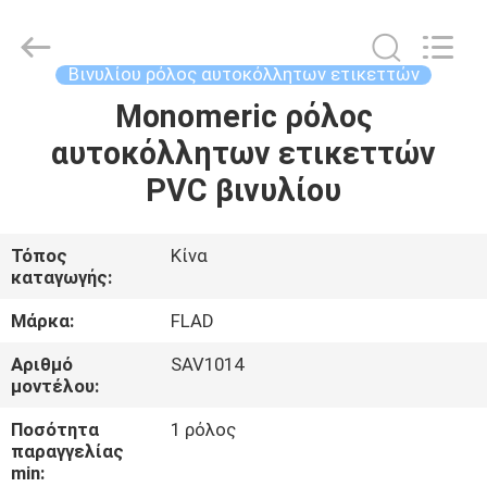
Wuxi
Flad
Ad
Material
Co.,Ltd.
Βινυλίου ρόλος αυτοκόλλητων ετικεττών
All
Rights
Monomeric ρόλος
ΣΠΊΤΙ
Reserved.
αυτοκόλλητων ετικεττών
ΠΡΟΪΌΝΤΑ
PVC βινυλίου
ΣΧΕΤΙΚΆ
Τόπος
Κίνα
καταγωγής:
ΜΕ
ΕΜΆΣ
Μάρκα:
FLAD
Αριθμό
SAV1014
μοντέλου:
ΕΠΙΣΚΕΨΉ
ΕΡΓΟΣΤΑΣΊΟΥ
Ποσότητα
1 ρόλος
παραγγελίας
min: