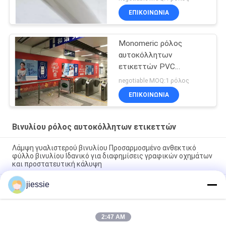
ΕΠΙΚΟΙΝΩΝΊΑ
Monomeric ρόλος
αυτοκόλλητων
ετικεττών PVC
βινυλίου
negotiable MOQ:1 ρόλος
ΕΠΙΚΟΙΝΩΝΊΑ
Βινυλίου ρόλος αυτοκόλλητων ετικεττών
Λάμψη γυαλιστερού βινυλίου Προσαρμοσμένο ανθεκτικό
φύλλο βινυλίου Ιδανικό για διαφημίσεις γραφικών οχημάτων
και προστατευτική κάλυψη
jiessie
Ευρύ πλακέτα Ανασυρόμενο κυλίνδριο διαφήμιση Αλουμινίου
Banner Stand Roll up Display 85x200cm
Παντόν Βινύλιο αυτοκόλλητο ρολό γυαλιστερό φινίρισμα
2:47 AM
ιδανικό για διαφήμιση προώθηση διακόσμηση χρησιμοποιεί