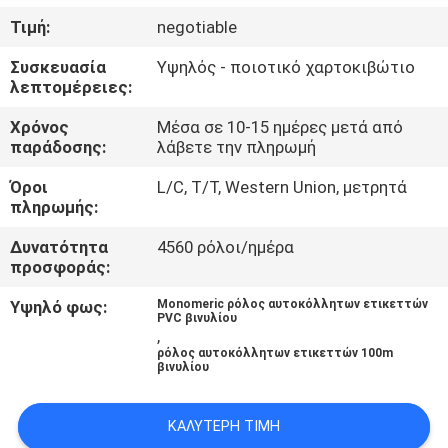
ΈΛΕΓΧΟΣ
Τιμή:
negotiable
ΠΟΙΌΤΗΤΑΣ
Συσκευασία
Υψηλός - ποιοτικό χαρτοκιβώτιο
λεπτομέρειες:
ΕΠΙΚΟΙΝΩΝΉΣΤΕ
Χρόνος
Μέσα σε 10-15 ημέρες μετά από
ΜΑΖΊ
παράδοσης:
λάβετε την πληρωμή
ΜΑΣ
Όροι
L/C, T/T, Western Union, μετρητά
πληρωμής:
ΖΗΤΉΣΤΕ
Δυνατότητα
4560 ρόλοι/ημέρα
προσφοράς:
ΜΙΑ
ΠΡΟΣΦΟΡΆ
Υψηλό φως:
Monomeric ρόλος αυτοκόλλητων ετικεττών
PVC βινυλίου
,
ρόλος αυτοκόλλητων ετικεττών 100m
βινυλίου
SITEMAP
ΚΑΛΎΤΕΡΗ ΤΙΜΉ
PRIVACY