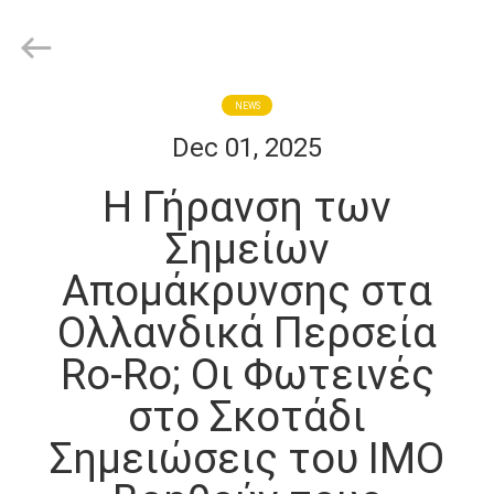
Wuxi
Flad
Ad
Material
Co.,Ltd.
All
Rights
ΣΠΊΤΙ
NEWS
Reserved.
Dec 01, 2025
ΠΡΟΪΌΝΤΑ
Η Γήρανση των
Σημείων
ΣΧΕΤΙΚΆ
Απομάκρυνσης στα
ΜΕ
Ολλανδικά Περσεία
ΕΜΆΣ
Ro-Ro; Οι Φωτεινές
ΕΠΙΣΚΕΨΉ
στο Σκοτάδι
ΕΡΓΟΣΤΑΣΊΟΥ
Σημειώσεις του ΙΜΟ