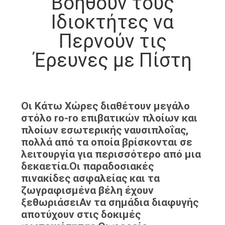
Βοηθούν τους
ΈΛΕΓΧΟΣ
Ιδιοκτήτες να
ΠΟΙΌΤΗΤΑΣ
Περνούν τις
ΕΠΙΚΟΙΝΩΝΉΣΤΕ
Έρευνες με Πίστη
ΜΑΖΊ
ΜΑΣ
Οι Κάτω Χώρες διαθέτουν μεγάλο
στόλο ro-ro επιβατικών πλοίων και
ΖΗΤΉΣΤΕ
πλοίων εσωτερικής ναυσιπλοΐας,
ΜΙΑ
πολλά από τα οποία βρίσκονται σε
λειτουργία για περισσότερο από μια
ΠΡΟΣΦΟΡΆ
δεκαετία.Οι παραδοσιακές
πινακίδες ασφαλείας και τα
SITEMAP
ζωγραφισμένα βέλη έχουν
ξεθωριάσειΑν τα σημάδια διαφυγής
αποτύχουν στις δοκιμές
PRIVACY