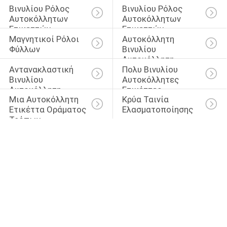
Βινυλίου Ρόλος 
Βινυλίου Ρόλος 
Αυτοκόλλητων 
Αυτοκόλλητων 
Ετικεττών
Ετικεττών 
Μαγνητικοί Ρόλοι 
Αυτοκόλλητη 
Πατωμάτων
Φύλλων
Βινυλίου 
Αυτοκόλλητη 
Αντανακλαστική 
Πολυ Βινυλίου 
Ετικέττα
Βινυλίου 
Αυτοκόλλητες 
Αυτοκόλλητη 
Ετικέττες 
Μια Αυτοκόλλητη 
Κρύα Ταινία 
Ετικέττα
Χρώματος
Ετικέττα Οράματος 
Ελασματοποίησης
Τρόπων