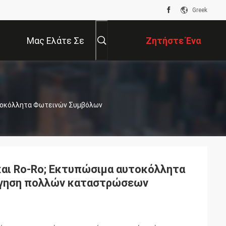
Greek
Μας Ελάτε Σε
Ζητήστε Ένα
Επαφή Με
Απόσπασμα
υτοκόλλητα Φωτεινών Συμβόλων
και Ro-Ro; Εκτυπώσιμα αυτοκόλλητα
ήγηση πολλών καταστρώσεων