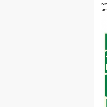
καν
επί