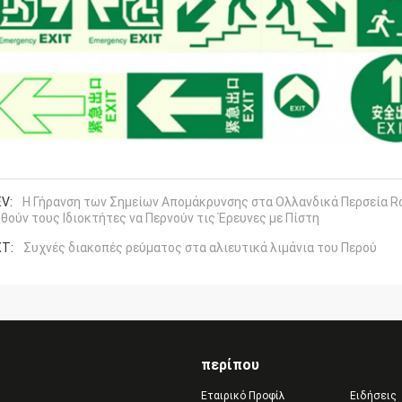
V:
Η Γήρανση των Σημείων Απομάκρυνσης στα Ολλανδικά Περσεία Ro
θούν τους Ιδιοκτήτες να Περνούν τις Έρευνες με Πίστη
T:
Συχνές διακοπές ρεύματος στα αλιευτικά λιμάνια του Περού
περίπου
Εταιρικό Προφίλ
Ειδήσεις