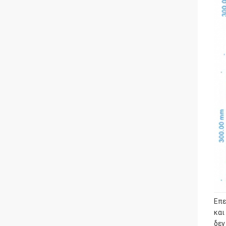
Επε
και
δεν