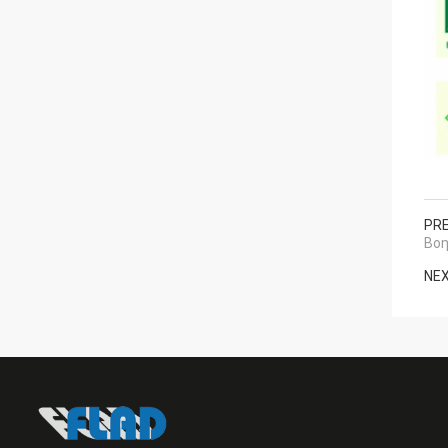
PRE
Βοη
NEX