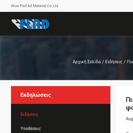
Wuxi Flad Ad Material Co.,Ltd
Αρχική Σελίδα
/
Ειδήσεις
/
Πι
Εκδηλώσεις
Πι
φ
Ειδήσεις
Aug
Υποθέσεις