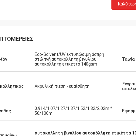
Καλύτερ
ΠΤΟΜΈΡΕΙΕΣ
Eco-Solvent/UV εκτυπώσιμη άσπρη
ϊόν
στιλπνή αυτοκόλλητη βινυλίου
Ταινία
αυτοκόλλητη ετικέττα 140gsm
Έγγρα
κολλητικός
Ακρυλική πίεση - ευαίσθητη
απελε
0.914/1.07/1.27/1.37/1.52/1.82/2.02m *
γεθος
Εφαρμ
50/100m
αυτοκόλλητη βινυλίου αυτοκόλλητη ετικέττα 1
σημαίνω