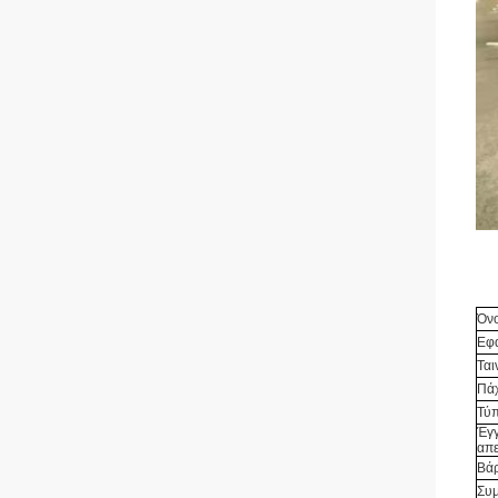
Όν
Εφ
Ται
Πάχ
Τύπ
Έγγ
απ
Βά
Συμ