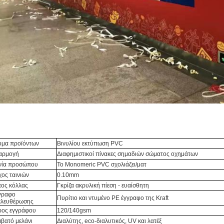
Βινυλίου εκτύπωση
ομα προϊόντων
Βινυλίου εκτύπωση PVC
αρμογή
Διαφημιστικοί πίνακες σημαδιών σώματος οχημάτων
νία προσώπου
Το Monomeric PVC σχολιάζει/ματ
ος ταινιών
0.10mm
ος κόλλας
Γκρίζα ακρυλική πίεση - ευαίσθητη
ραφο 
Πυρίτιο και ντυμένο PE έγγραφο της Kraft
ελευθέρωσης
ρος εγγράφου
120/140gsm
βατό μελάνι
Διαλύτης, eco-διαλυτικός, UV και λατέξ