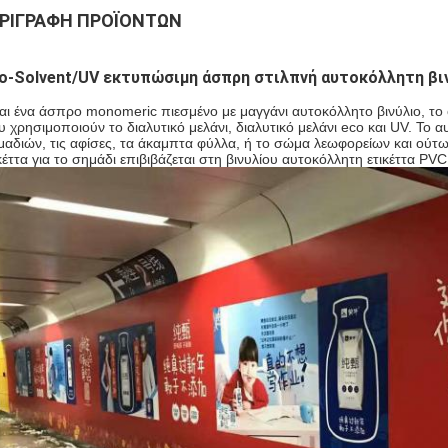
ΡΙΓΡΑΦΉ ΠΡΟΪΌΝΤΩΝ
o-Solvent/UV εκτυπώσιμη άσπρη στιλπνή αυτοκόλλητη βι
αι ένα άσπρο monomeric πιεσμένο με μαγγάνι αυτοκόλλητο βινύλιο, το ο
 χρησιμοποιούν το διαλυτικό μελάνι, διαλυτικό μελάνι eco και UV. Το α
μαδιών, τις αφίσες, τα άκαμπτα φύλλα, ή το σώμα λεωφορείων και ούτω
κέττα για το σημάδι επιβιβάζεται στη βινυλίου αυτοκόλλητη ετικέττα P