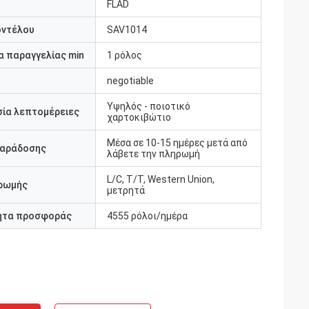
FLAD
οντέλου
SAV1014
 παραγγελίας min
1 ρόλος
negotiable
Υψηλός - ποιοτικό
ία λεπτομέρειες
χαρτοκιβώτιο
Μέσα σε 10-15 ημέρες μετά από
παράδοσης
λάβετε την πληρωμή
L/C, T/T, Western Union,
ρωμής
μετρητά
ητα προσφοράς
4555 ρόλοι/ημέρα