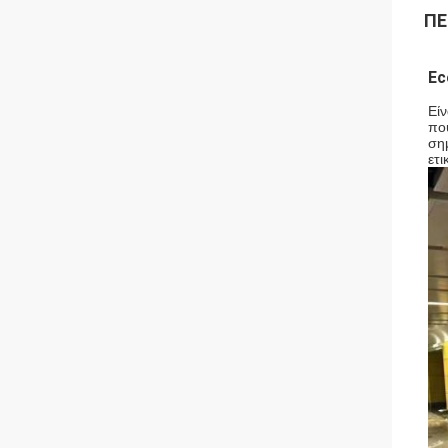
ΠΕ
Ec
Είν
που
ση
ετι