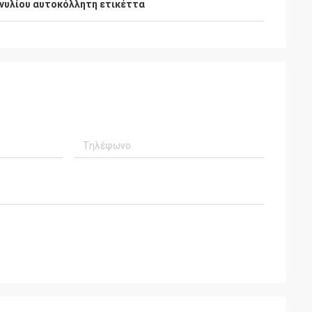
ινυλίου αυτοκόλλητη ετικέττα