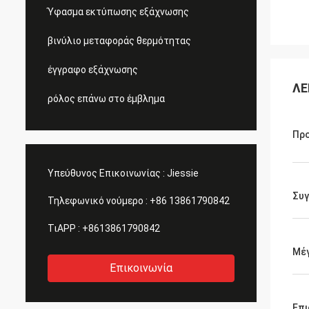
Ύφασμα εκτύπωσης εξάχνωσης
βινύλιο μεταφοράς θερμότητας
έγγραφο εξάχνωσης
ΛΕ
ρόλος επάνω στο έμβλημα
Προ
Υπεύθυνος Επικοινωνίας :
Jiessie
Συγ
Τηλεφωνικό νούμερο :
+86 13861790842
ΤιAPP :
+8613861790842
Μέ
Επικοινωνία
Επι