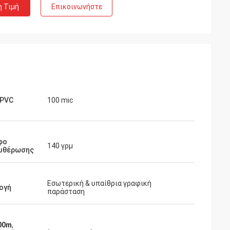
η Τιμή
Επικοινωνήστε
 PVC
100 mic
φο
140 γρμ
υθέρωσης
Εσωτερική & υπαίθρια γραφική
ογή
παράσταση
00m
,