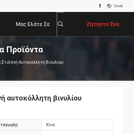
Greek
Μας Ελάτε Σε
Ζητήστε Ένα
α Προϊόντα
Επαφή Με
Απόσπασμα
 Στιλπνή Αυτοκόλλητη Βινυλίου
ή αυτοκόλλητη βινυλίου
αταγωγής
Κίνα