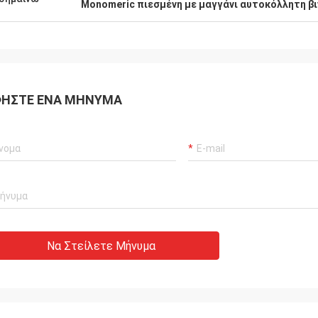
Monomeric πιεσμένη με μαγγάνι αυτοκόλλητη β
ΉΣΤΕ ΈΝΑ ΜΉΝΥΜΑ
Να Στείλετε Μήνυμα