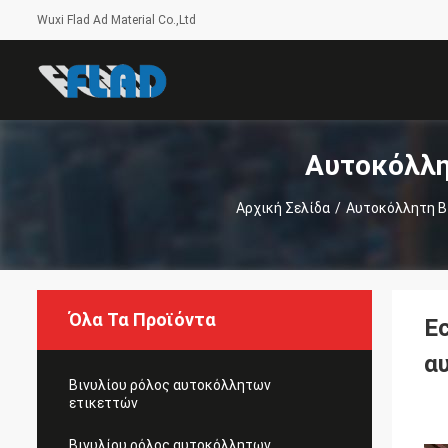
Wuxi Flad Ad Material Co.,Ltd
Αυτοκόλλη
Αρχική Σελίδα
/
Αυτοκόλλητη Β
Όλα Τα Προϊόντα
E
α
Βινυλίου ρόλος αυτοκόλλητων
ετικεττών
Βινυλίου ρόλος αυτοκόλλητων