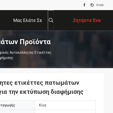
Greek
Μας Ελάτε Σε
Ζητήστε Ένα
μάτων Προϊόντα
Επαφή Με
Απόσπασμα
ικές Αυτοκόλλητες Ετικέττες
φήμισης
ητες ετικέττες πατωμάτων
ια την εκτύπωση διαφήμισης
αταγωγής
Κίνα