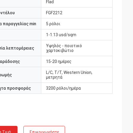
Flad
οντέλου
FGF2212
 παραγγελίας min
5 ρόλοι
1-1.13 usd/sqm
Υψηλός - ποιοτικό
ία λεπτομέρειες
χαρτοκιβώτιο
παράδοσης
15-20 ημέρες
L/C, T/T, Western Union,
ρωμής
μετρητά
ητα προσφοράς
3200 ρόλοι/ημέρα
η Τιμή
Επικοινωνήστε