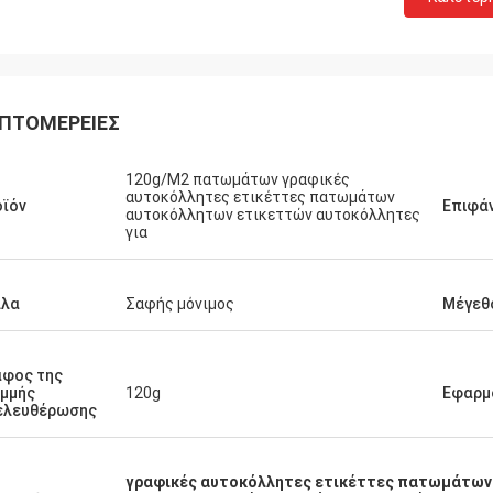
ΠΤΟΜΈΡΕΙΕΣ
120g/M2 πατωμάτων γραφικές
αυτοκόλλητες ετικέττες πατωμάτων
ϊόν
Επιφά
αυτοκόλλητων ετικεττών αυτοκόλλητες
για
λλα
Σαφής μόνιμος
Μέγεθ
άφος της
μμής
120g
Εφαρμ
ελευθέρωσης
γραφικές αυτοκόλλητες ετικέττες πατωμάτων 