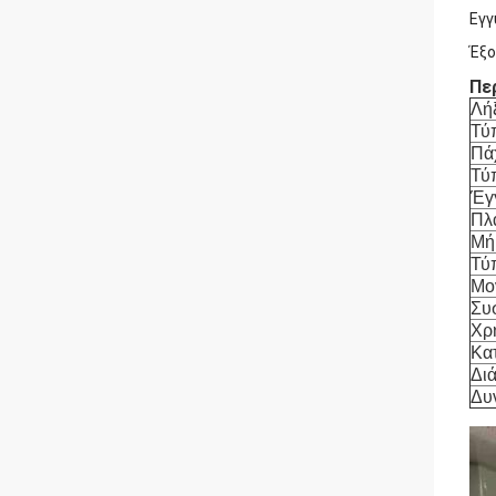
Εγγ
Έξο
Πε
Λή
Τύ
Πά
Τύ
Έγ
Πλ
Μή
Τύ
Μο
Συ
Χρ
Κα
Διά
Δυ