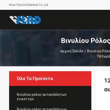
Wuxi Flad Ad Material Co.,Ltd
Βινυλίου Ρόλο
Αρχική Σελίδα
/
Βινυλίου Ρόλ
Πατωμά
Όλα Τα Προϊόντα
1
α
Βινυλίου ρόλος αυτοκόλλητων
ετικεττών
Βινυλίου ρόλος αυτοκόλλητων