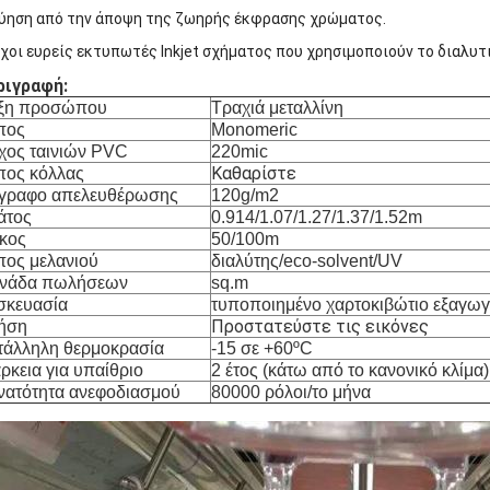
ύηση από την άποψη της ζωηρής έκφρασης χρώματος.
χοι ευρείς εκτυπωτές Inkjet σχήματος που χρησιμοποιούν το διαλυτι
ριγραφή:
ξη προσώπου
Τραχιά μεταλλίνη
πος
Monomeric
χος ταινιών PVC
220mic
Καθαρίστε
πος κόλλας
γραφο απελευθέρωσης
120g/m2
άτος
0.914/1.07/1.27/1.37/1.52m
κος
50/100m
πος μελανιού
διαλύτης/eco-solvent/UV
νάδα πωλήσεων
sq.m
σκευασία
τυποποιημένο χαρτοκιβώτιο εξαγω
Προστατεύστε τις εικόνες
ήση
τάλληλη θερμοκρασία
-15 σε +60ºC
ρκεια για υπαίθριο
2 έτος (κάτω από το κανονικό κλίμα)
νατότητα ανεφοδιασμού
80000 ρόλοι/το μήνα