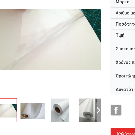
Μάρκα
Αριθμό μ
Ποσότητα
Τιμή
Συσκευασ
Χρόνος 
Όροι πλη
Δυνατότ
Καλύτερ