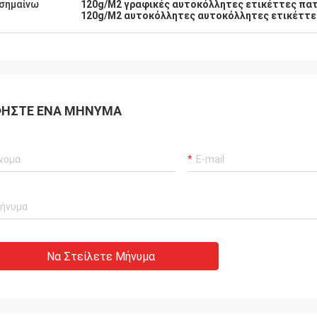
σημαίνω
120g/M2 γραφικές αυτοκόλλητες ετικέττες π
120g/M2 αυτοκόλλητες αυτοκόλλητες ετικέττ
ΉΣΤΕ ΈΝΑ ΜΉΝΥΜΑ
Να Στείλετε Μήνυμα