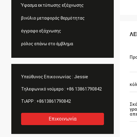
Ύφασμα εκτύπωσης εξάχνωσης
βινύλιο μεταφοράς θερμότητας
έγγραφο εξάχνωσης
ΛΕ
ρόλος επάνω στο έμβλημα
Προ
Υπεύθυνος Επικοινωνίας :
Jiessie
κό
Τηλεφωνικό νούμερο :
+86 13861790842
ΤιAPP :
+8613861790842
Σκ
γρα
απ
Επικοινωνία