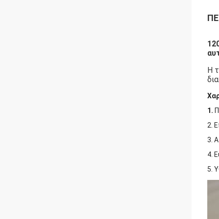
ΠΕ
12
αυ
Η τ
δια
Χα
1.
Π
2. 
3. 
4. 
5. 