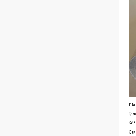
Πλ
Γρα
Κόλ
Οικ