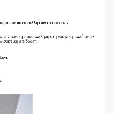
τωμάτων αυτοκόλλητων ετικεττών
 την άριστη προσκόλληση στη γραφική, καλή αντι-
λισθητική επίδραση.
λάνι.
ν.