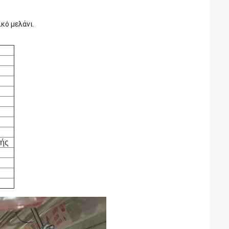
κό μελάνι.
γής