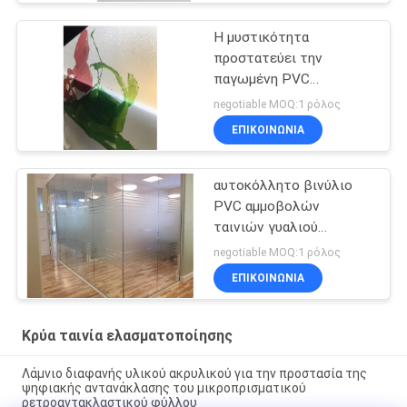
Η μυστικότητα
προστατεύει την
παγωμένη PVC
αυτοκόλλητη ετικέττα
negotiable MOQ:1 ρόλος
ταινιών παραθύρων για
ΕΠΙΚΟΙΝΩΝΊΑ
τη διακόσμηση γυαλιού
αυτοκόλλητο βινύλιο
PVC αμμοβολών
ταινιών γυαλιού
γραφείων παγωμένο
negotiable MOQ:1 ρόλος
διακόσμηση
ΕΠΙΚΟΙΝΩΝΊΑ
Κρύα ταινία ελασματοποίησης
Λάμνιο διαφανής υλικού ακρυλικού για την προστασία της
ψηφιακής αντανάκλασης του μικροπρισματικού
ρετροαντακλαστικού φύλλου