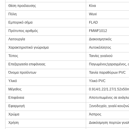
Θέση προέλευσης
Κίνα
Πόλη
Wuxi
Εμπορικό σήμα
FLAD
Πρότυπος αριθμός
FMWF1012
Λειτουργία
Διακοσμητικός
Χαρακτηριστικό γνώρισμα
Αυτοκόλλητος
Τύπος
Ταινίες γυαλιού
Επεξεργασία επιφάνειας
Παγωμένος/χαραγμένος, 
Όνομα προϊόντων
Ταινία παραθύρων PVC
Υλικό
Υλικό PVC
Μέγεθος
0.914/1.22/1.27/1.52x50
Επιφάνεια
Αποτυπωμένος σε ανάγλ
Εφαρμογή
Ξενοδοχείο, γυαλί κουζιν
Χρώμα
Άσπρος
Χρήση
Διακόσμηση πορτών γυαλ