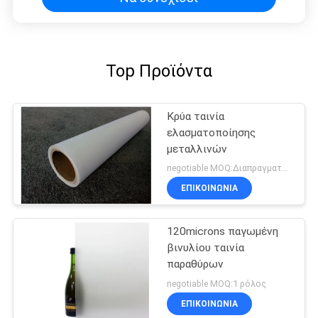
Top Προϊόντα
Κρύα ταινία
ελασματοποίησης
μεταλλινών
negotiable MOQ:Διαπραγματεύσιμος
ΕΠΙΚΟΙΝΩΝΊΑ
120microns παγωμένη
βινυλίου ταινία
παραθύρων
negotiable MOQ:1 ρόλος
ΕΠΙΚΟΙΝΩΝΊΑ