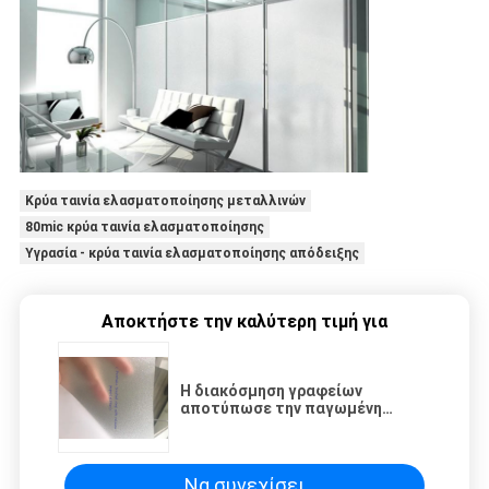
Κρύα ταινία ελασματοποίησης μεταλλινών
80mic κρύα ταινία ελασματοποίησης
Υγρασία - κρύα ταινία ελασματοποίησης απόδειξης
Αποκτήστε την καλύτερη τιμή για
Η διακόσμηση γραφείων
αποτύπωσε την παγωμένη
ταινία αυτοκόλλητων ετικεττών
γυαλιού με τη μετακινούμενη
κόλλα σε ανάγλυφο
Να συνεχίσει