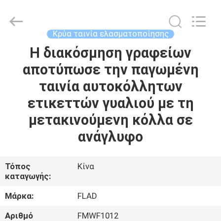
Wuxi
Flad
Ad
Material
Co.,Ltd.
Κρύα ταινία ελασματοποίησης
All
Rights
Η διακόσμηση γραφείων
ΣΠΊΤΙ
Reserved.
αποτύπωσε την παγωμένη
ΠΡΟΪΌΝΤΑ
ταινία αυτοκόλλητων
ετικεττών γυαλιού με τη
ΣΧΕΤΙΚΆ
μετακινούμενη κόλλα σε
ΜΕ
ανάγλυφο
ΕΜΆΣ
Τόπος
Κίνα
καταγωγής:
ΕΠΙΣΚΕΨΉ
ΕΡΓΟΣΤΑΣΊΟΥ
Μάρκα:
FLAD
Αριθμό
FMWF1012