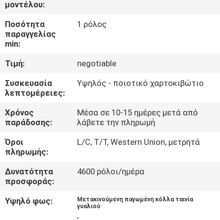
ΈΛΕΓΧΟΣ
μοντέλου:
ΠΟΙΌΤΗΤΑΣ
Ποσότητα
1 ρόλος
παραγγελίας
min:
ΕΠΙΚΟΙΝΩΝΉΣΤΕ
Τιμή:
negotiable
ΜΑΖΊ
Συσκευασία
Υψηλός - ποιοτικό χαρτοκιβώτιο
ΜΑΣ
λεπτομέρειες:
Χρόνος
Μέσα σε 10-15 ημέρες μετά από
ΖΗΤΉΣΤΕ
παράδοσης:
λάβετε την πληρωμή
ΜΙΑ
Όροι
L/C, T/T, Western Union, μετρητά
ΠΡΟΣΦΟΡΆ
πληρωμής:
Δυνατότητα
4600 ρόλοι/ημέρα
προσφοράς:
SITEMAP
Υψηλό φως:
Μετακινούμενη παγωμένη κόλλα ταινία
γυαλιού
PRIVACY
,