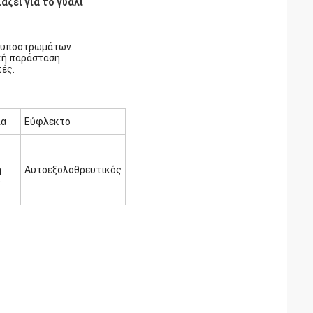
άζει για το γυαλί
ν υποστρωμάτων.
κή παράσταση.
τές.
ια
Εύφλεκτο
η
Αυτοεξολοθρευτικός
)