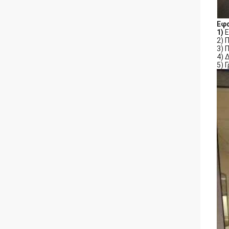
Εφ
1)
Ε
2) 
3) 
4) 
5) 