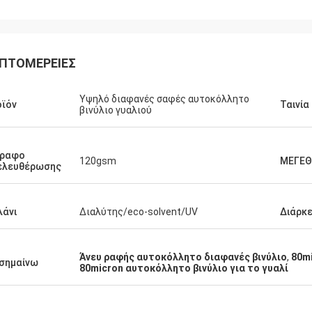
ΠΤΟΜΈΡΕΙΕΣ
Υψηλό διαφανές σαφές αυτοκόλλητο
ϊόν
Ταινία
βινύλιο γυαλιού
γραφο
120gsm
ΜΕΓΕ
ελευθέρωσης
άνι
Διαλύτης/eco-solvent/UV
Διάρκε
Άνευ ραφής αυτοκόλλητο διαφανές βινύλιο
,
80m
σημαίνω
80micron αυτοκόλλητο βινύλιο για το γυαλί