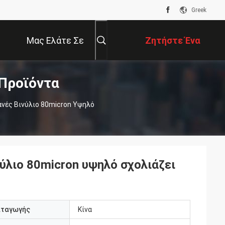
Greek
Μας Ελάτε Σε
Ζητήστε Ένα
Προϊόντα
Επαφή Με
Απόσπασμα
νές Βινύλιο 80micron Υψηλό
ύλιο 80micron υψηλό σχολιάζει
αταγωγής
Κίνα