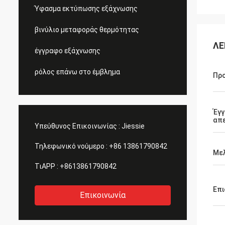
Ύφασμα εκτύπωσης εξάχνωσης
βινύλιο μεταφοράς θερμότητας
ΛΕ
έγγραφο εξάχνωσης
ρόλος επάνω στο έμβλημα
Προ
Έγ
απ
Υπεύθυνος Επικοινωνίας :
Jiessie
Τηλεφωνικό νούμερο :
+86 13861790842
Μελ
ΤιAPP :
+8613861790842
Επι
Επικοινωνία