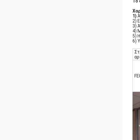
Το 
Χαρ
1)
Ά
2) 
3) 
4) 
5) 
6) 
Στ
αρ
FE