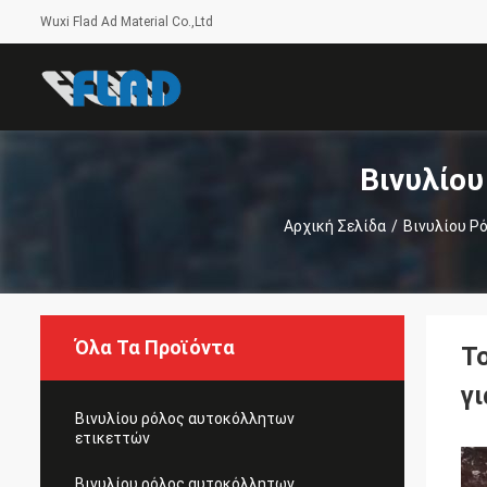
Wuxi Flad Ad Material Co.,Ltd
Βινυλίο
Αρχική Σελίδα
/
Βινυλίου Ρ
Όλα Τα Προϊόντα
Τ
γι
Βινυλίου ρόλος αυτοκόλλητων
ετικεττών
Βινυλίου ρόλος αυτοκόλλητων