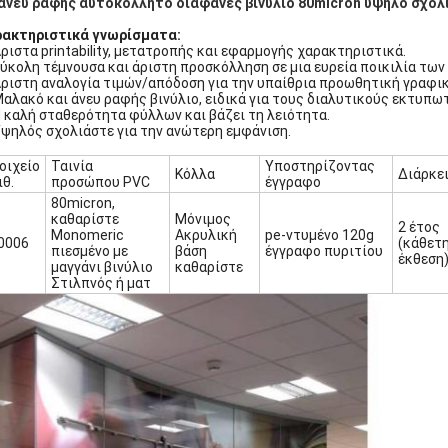
άνευ ραφής αυτοκόλλητο διαφανές βινύλιο 80micron υψηλό σχολι
ακτηριστικά γνωρίσματα:
ριστα printability, μετατροπής και εφαρμογής χαρακτηριστικά.
Εύκολη τέμνουσα και άριστη προσκόλληση σε μια ευρεία ποικιλία τω
Άριστη αναλογία τιμών/απόδοση για την υπαίθρια προωθητική γραφι
Μαλακό και άνευ ραφής βινύλιο, ειδικά για τους διαλυτικούς εκτυπω
Η καλή σταθερότητα φύλλων και βάζει τη λειότητα.
Υψηλός σχολιάστε για την ανώτερη εμφάνιση.
οιχείο
Ταινία
Υποστηρίζοντας
Κόλλα
Διάρκε
ιθ.
προσώπου PVC
έγγραφο
80micron,
καθαρίστε
Μόνιμος
2 έτος
Monomeric
Ακρυλική
pe-ντυμένο 120g
0006
(κάθετ
πιεσμένο με
βάση
έγγραφο πυριτίου
έκθεση
μαγγάνι βινύλιο
καθαρίστε
Στιλπνός ή ματ