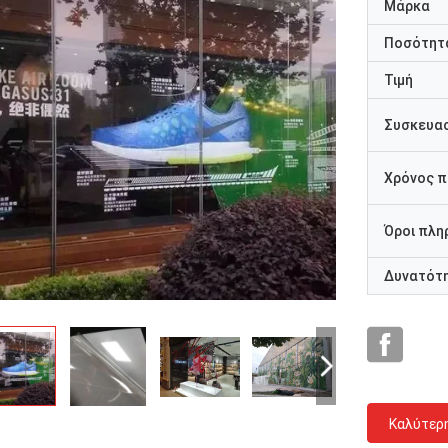
Μάρκα
Ποσότητα
Τιμή
Συσκευασ
Χρόνος 
Όροι πλη
Δυνατότ
Καλύτερ