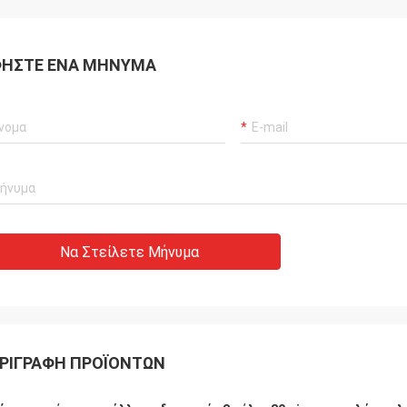
ΉΣΤΕ ΈΝΑ ΜΉΝΥΜΑ
Να Στείλετε Μήνυμα
ΡΙΓΡΑΦΉ ΠΡΟΪΌΝΤΩΝ