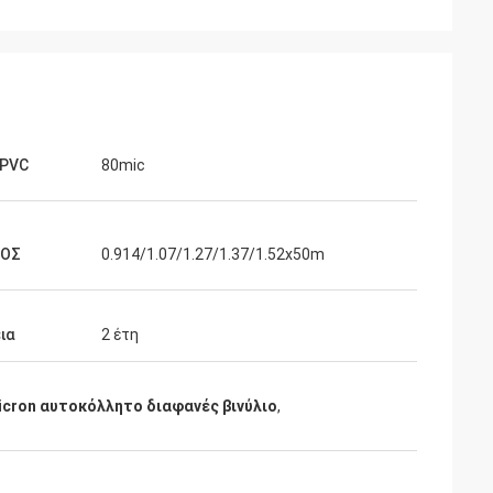
 PVC
80mic
ΘΟΣ
0.914/1.07/1.27/1.37/1.52x50m
ια
2 έτη
icron αυτοκόλλητο διαφανές βινύλιο
,